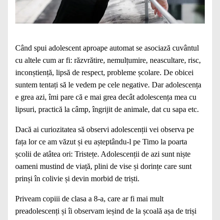
Când spui adolescent aproape automat se asociază cuvântul
cu altele cum ar fi: răzvrătire, nemulțumire, neascultare, risc,
inconștiență, lipsă de respect, probleme școlare. De obicei
suntem tentați să le vedem pe cele negative. Dar adolescența
e grea azi, îmi pare că e mai grea decât adolescența mea cu
lipsuri, practică la câmp, îngrijit de animale, dat cu sapa etc.
Dacă ai curiozitatea să observi adolescenții vei observa pe
fața lor ce am văzut și eu așteptându-l pe Timo la poarta
școlii de atâtea ori: Tristețe. Adolescenții de azi sunt niște
oameni mustind de viață, plini de vise și dorințe care sunt
prinși în colivie și devin morbid de triști.
Priveam copiii de clasa a 8-a, care ar fi mai mult
preadolescenți și îi observam ieșind de la școală așa de triși