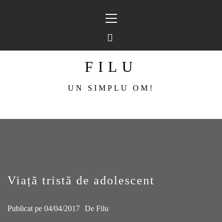
Sari
Meniu
la
principal
conținut
FILU
UN SIMPLU OM!
Viață tristă de adolescent
Publicat pe
04/04/2017
De
Filu