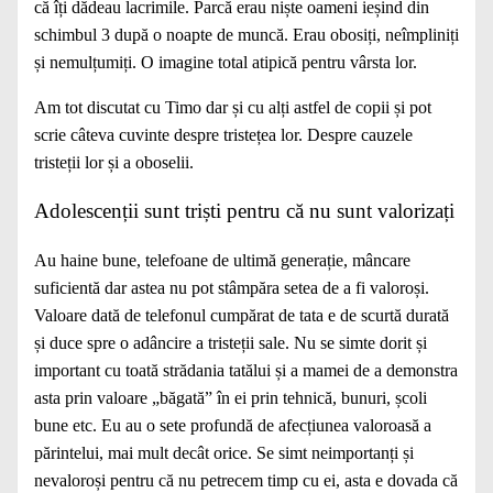
că îți dădeau lacrimile. Parcă erau niște oameni ieșind din
schimbul 3 după o noapte de muncă. Erau obosiți, neîmpliniți
și nemulțumiți. O imagine total atipică pentru vârsta lor.
Am tot discutat cu Timo dar și cu alți astfel de copii și pot
scrie câteva cuvinte despre tristețea lor. Despre cauzele
tristeții lor și a oboselii.
Adolescenții sunt triști pentru că nu sunt valorizați
Au haine bune, telefoane de ultimă generație, mâncare
suficientă dar astea nu pot stâmpăra setea de a fi valoroși.
Valoare dată de telefonul cumpărat de tata e de scurtă durată
și duce spre o adâncire a tristeții sale. Nu se simte dorit și
important cu toată strădania tatălui și a mamei de a demonstra
asta prin valoare „băgată” în ei prin tehnică, bunuri, școli
bune etc. Eu au o sete profundă de afecțiunea valoroasă a
părintelui, mai mult decât orice. Se simt neimportanți și
nevaloroși pentru că nu petrecem timp cu ei, asta e dovada că