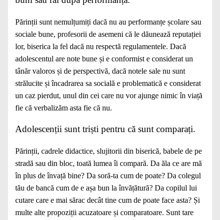
Părinții sunt nemulțumiți dacă nu au performanțe școlare sau
sociale bune, profesorii de asemeni că le dăunează reputației
lor, biserica la fel dacă nu respectă regulamentele. Dacă
adolescentul are note bune și e conformist e considerat un
tânăr valoros și de perspectivă, dacă notele sale nu sunt
strălucite și încadrarea sa socială e problematică e considerat
un caz pierdut, unul din cei care nu vor ajunge nimic în viață
fie că verbalizăm asta fie că nu.
Adolescenții sunt triști pentru că sunt comparați.
Părinții, cadrele didactice, slujitorii din biserică, babele de pe
stradă sau din bloc, toată lumea îi compară. Da ăla ce are mă
în plus de învață bine? Da soră-ta cum de poate? Da colegul
tău de bancă cum de e așa bun la învățătură? Da copilul lui
cutare care e mai sărac decât tine cum de poate face asta? Și
multe alte propoziții acuzatoare și comparatoare. Sunt tare