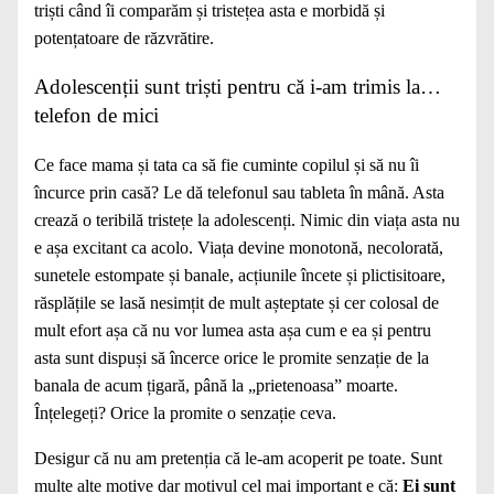
triști când îi comparăm și tristețea asta e morbidă și
potențatoare de răzvrătire.
Adolescenții sunt triști pentru că i-am trimis la…
telefon de mici
Ce face mama și tata ca să fie cuminte copilul și să nu îi
încurce prin casă? Le dă telefonul sau tableta în mână. Asta
crează o teribilă tristețe la adolescenți. Nimic din viața asta nu
e așa excitant ca acolo. Viața devine monotonă, necolorată,
sunetele estompate și banale, acțiunile încete și plictisitoare,
răsplățile se lasă nesimțit de mult așteptate și cer colosal de
mult efort așa că nu vor lumea asta așa cum e ea și pentru
asta sunt dispuși să încerce orice le promite senzație de la
banala de acum țigară, până la „prietenoasa” moarte.
Înțelegeți? Orice la promite o senzație ceva.
Desigur că nu am pretenția că le-am acoperit pe toate. Sunt
multe alte motive dar motivul cel mai important e că:
Ei sunt