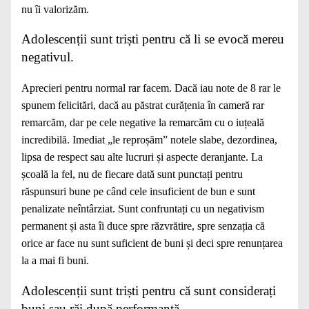
nu îi valorizăm.
Adolescenții sunt triști pentru că li se evocă mereu
negativul.
Aprecieri pentru normal rar facem. Dacă iau note de 8 rar le
spunem felicitări, dacă au păstrat curățenia în cameră rar
remarcăm, dar pe cele negative la remarcăm cu o iuțeală
incredibilă. Imediat „le reproșăm” notele slabe, dezordinea,
lipsa de respect sau alte lucruri și aspecte deranjante. La
școală la fel, nu de fiecare dată sunt punctați pentru
răspunsuri bune pe când cele insuficient de bun e sunt
penalizate neîntârziat. Sunt confruntați cu un negativism
permanent și asta îi duce spre răzvrătire, spre senzația că
orice ar face nu sunt suficient de buni și deci spre renunțarea
la a mai fi buni.
Adolescenții sunt triști pentru că sunt considerați
buni sau răi după performanță.