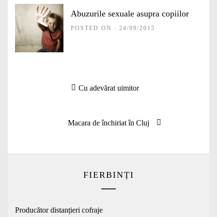
Abuzurile sexuale asupra copiilor
POSTED ON : 24/09/2015
Navigare
Articolul
Cu adevărat uimitor
în
anterior:
articole
Articolul
Macara de închiriat în Cluj
următor:
FIERBINȚI
Producător distanțieri cofraje