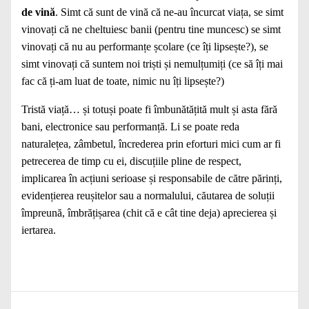
de vină
. Simt că sunt de vină că ne-au încurcat viața, se simt
vinovați că ne cheltuiesc banii (pentru tine muncesc) se simt
vinovați că nu au performanțe școlare (ce îți lipsește?), se
simt vinovați că suntem noi triști și nemulțumiți (ce să îți mai
fac că ți-am luat de toate, nimic nu îți lipsește?)
Tristă viață… și totuși poate fi îmbunătățită mult și asta fără
bani, electronice sau performanță. Li se poate reda
naturalețea, zâmbetul, încrederea prin eforturi mici cum ar fi
petrecerea de timp cu ei, discuțiile pline de respect,
implicarea în acțiuni serioase și responsabile de către părinți,
evidențierea reușitelor sau a normalului, căutarea de soluții
împreună, îmbrățișarea (chit că e cât tine deja) aprecierea și
iertarea.