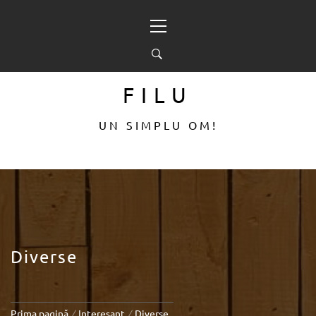
Sari
Meniu
la
principal
conținut
FILU
UN SIMPLU OM!
Diverse
Prima pagină
Interesant
Diverse