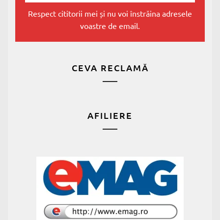
Respect cititorii mei și nu voi înstrăina adresele
voastre de email.
CEVA RECLAMĂ
AFILIERE