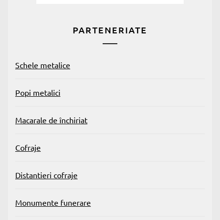
PARTENERIATE
Schele metalice
Popi metalici
Macarale de închiriat
Cofraje
Distantieri cofraje
Monumente funerare