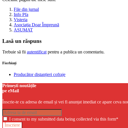
File din jurnal
Info Pfa
Visteria
Asociaţia Doar Împreună
ASUMAT
Lasă un răspuns
Trebuie să fii
autentificat
pentru a publica un comentariu.
Fierbinți
Producător distanțieri cofraje
Primești noutățile
pe eMail
Înscrie-te cu adresa de email și vei fi anunțat imediat ce apare ceva no
I consent to my submitted data being collected via this form*