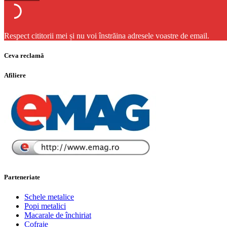
Respect cititorii mei și nu voi înstrăina adresele voastre de email.
Ceva reclamă
Afiliere
Parteneriate
Schele metalice
Popi metalici
Macarale de închiriat
Cofraje