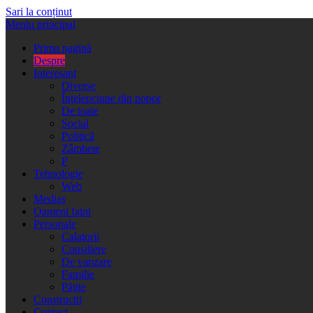
Sari la conținut
Meniu principal
Prima pagină
Despre
Interesant
Diverse
Înţelepciune din popor
De toate
Social
Politică
Zâmbete
P
Tehnologie
Web
Mediaş
Oameni faini
Personale
Calatorii
Consiliere
De vanzare
Familie
Păţite
Constructii
Contact