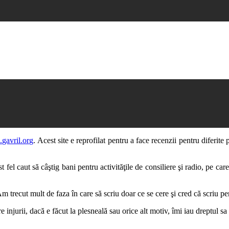
.gavril.org
. Acest site e reprofilat pentru a face recenzii pentru diferit
st fel caut să câştig bani pentru activităţile de consiliere şi radio, pe c
m trecut mult de faza în care să scriu doar ce se cere şi cred că scriu pe
njurii, dacă e făcut la plesneală sau orice alt motiv, îmi iau dreptul sa 