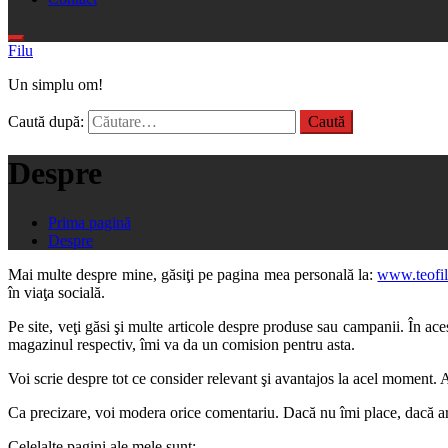
Filu
Un simplu om!
Caută după:
Despre
Prima pagină
Despre
Mai multe despre mine, găsiţi pe pagina mea personală la:
www.teofil
în viaţa socială.
Pe site, veţi găsi şi multe articole despre produse sau campanii. În ace
magazinul respectiv, îmi va da un comision pentru asta.
Voi scrie despre tot ce consider relevant şi avantajos la acel moment. A
Ca precizare, voi modera orice comentariu. Dacă nu îmi place, dacă are i
Celelalte pagini ale mele sunt: