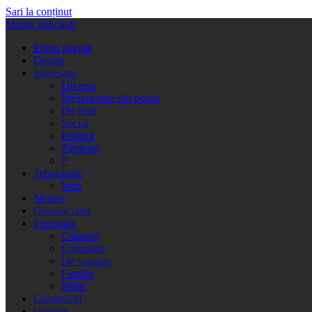
Sari la conținut
Meniu principal
Prima pagină
Despre
Interesant
Diverse
Înţelepciune din popor
De toate
Social
Politică
Zâmbete
P
Tehnologie
Web
Mediaş
Oameni faini
Personale
Calatorii
Consiliere
De vanzare
Familie
Păţite
Constructii
Contact