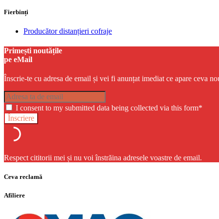
Fierbinți
Producător distanțieri cofraje
Primești noutățile
pe eMail
Înscrie-te cu adresa de email și vei fi anunțat imediat ce apare ceva no
I consent to my submitted data being collected via this form*
Respect cititorii mei și nu voi înstrăina adresele voastre de email.
Ceva reclamă
Afiliere