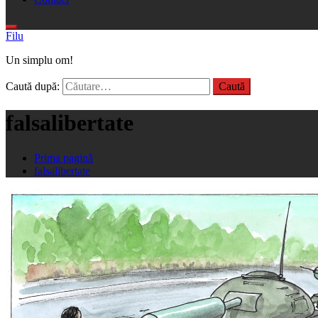
Filu
Un simplu om!
Caută după:
falsalibertate
Prima pagină
falsalibertate