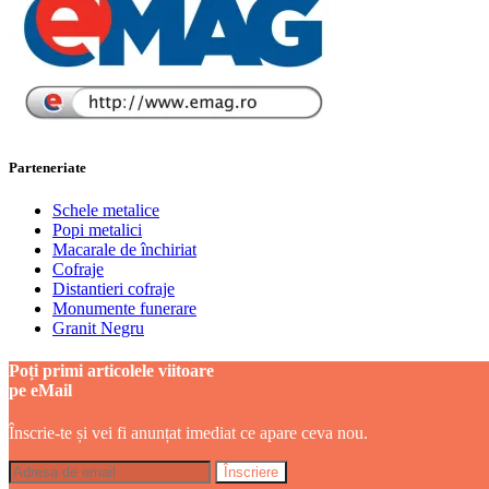
Parteneriate
Schele metalice
Popi metalici
Macarale de închiriat
Cofraje
Distantieri cofraje
Monumente funerare
Granit Negru
Poți primi articolele viitoare
pe eMail
Înscrie-te și vei fi anunțat imediat ce apare ceva nou.