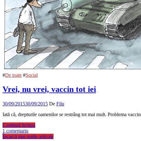
#
De toate
#
Social
Vrei, nu vrei, vaccin tot iei
30/09/2015
30/09/2015
De
Filu
Iată că, drepturile oamenilor se restrâng tot mai mult. Problema vaccin
Continuă lectura
1 comentariu
Încarcă mai multe articole