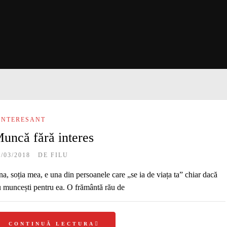
INTERESANT
uncă fără interes
1/03/2018
DE
FILU
a, soția mea, e una din persoanele care „se ia de viața ta” chiar dacă
 muncești pentru ea. O frământă rău de
CONTINUĂ LECTURA