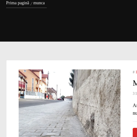
Prima pagină
munca
#
M
3
An
nu