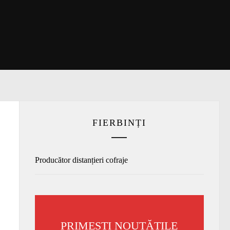
FIERBINȚI
Producător distanțieri cofraje
PRIMEȘTI NOUTĂȚILE