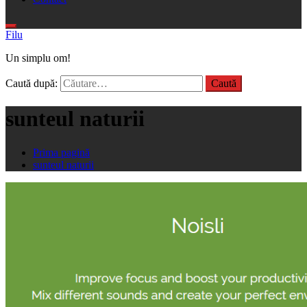
Filu
Un simplu om!
Caută după:
sunteul naturii
Prima pagină
sunteul naturii