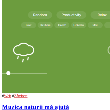
#
Web
#
Zâmbete
Muzica naturii mă ajută