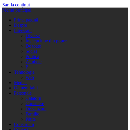
Sari la conținut
Meniu principal
Prima pagină
Despre
Interesant
Diverse
Înţelepciune din popor
De toate
Social
Politică
Zâmbete
P
Tehnologie
Web
Mediaş
Oameni faini
Personale
Calatorii
Consiliere
De vanzare
Familie
Păţite
Constructii
Contact