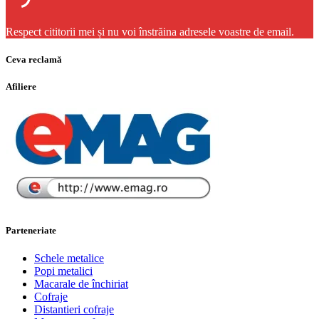
Respect cititorii mei și nu voi înstrăina adresele voastre de email.
Ceva reclamă
Afiliere
Parteneriate
Schele metalice
Popi metalici
Macarale de închiriat
Cofraje
Distantieri cofraje