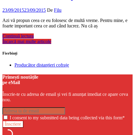
23/09/2015
23/09/2015
De
Filu
Azi vă propun ceea ce eu folosesc de multă vreme. Pentru mine, e
foarte important ceea ce aud când lucrez. Nu că aș
Continuă lectura
Încarcă mai multe articole
Fierbinți
Producător distanțieri cofraje
Primești noutățile
pe eMail
Înscrie-te cu adresa de email și vei fi anunțat imediat ce apare ceva
nou.
I consent to my submitted data being collected via this form*