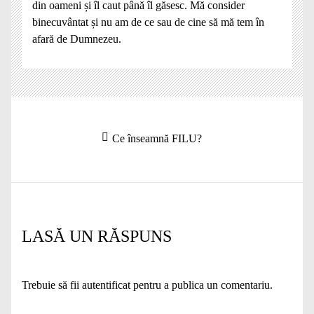
din oameni și îl caut până îl găsesc. Mă consider
binecuvântat și nu am de ce sau de cine să mă tem în
afară de Dumnezeu.
Navigare
Articolul
Ce înseamnă FILU?
în
anterior:
articole
LASĂ UN RĂSPUNS
Trebuie să fii
autentificat
pentru a publica un comentariu.