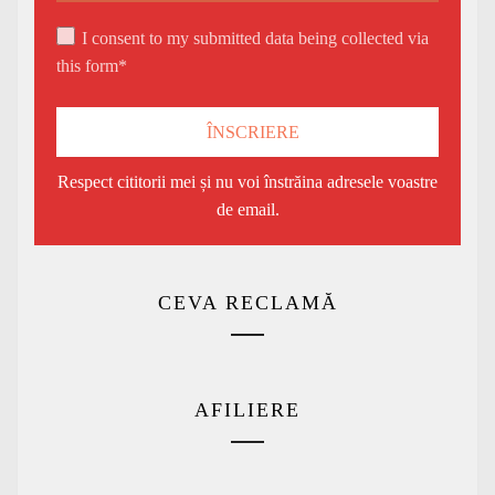
I consent to my submitted data being collected via
this form*
Respect cititorii mei și nu voi înstrăina adresele voastre
de email.
CEVA RECLAMĂ
AFILIERE