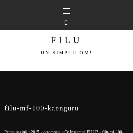
Sari
Meniu
la
principal
conținut
FILU
UN SIMPLU OM!
filu-mf-100-kaenguru
Prima pagină
2015
octombrie
Ce înseamnă FILU?
filu-mf-100-