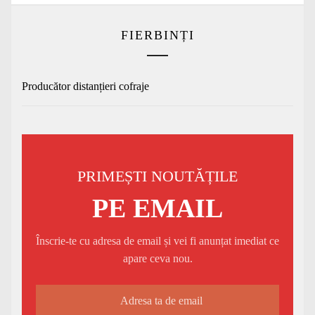
FIERBINȚI
Producător distanțieri cofraje
PRIMEȘTI NOUTĂȚILE
PE EMAIL
Înscrie-te cu adresa de email și vei fi anunțat imediat ce
apare ceva nou.