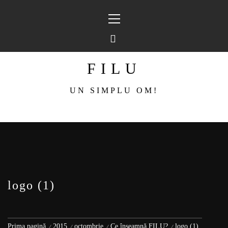
Sari
Meniu
la
principal
conținut
FILU
UN SIMPLU OM!
logo (1)
Prima pagină
2015
octombrie
Ce înseamnă FILU?
logo (1)