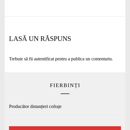
în
anterior:
articole
LASĂ UN RĂSPUNS
Trebuie să fii
autentificat
pentru a publica un comentariu.
FIERBINȚI
Producător distanțieri cofraje