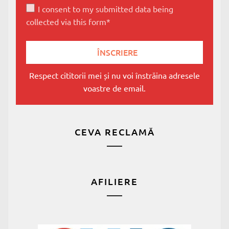
I consent to my submitted data being
collected via this form*
Respect cititorii mei și nu voi înstrăina adresele
voastre de email.
CEVA RECLAMĂ
AFILIERE