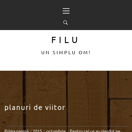
Sari
Meniu
la
principal
conținut
FILU
UN SIMPLU OM!
planuri de viitor
Prima pagină
2015
octombrie
Pentru cei ce au pierdut pe