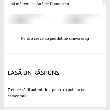
să mă tem în afară de Dumnezeu.
Navigare
Articolul
Pentru cei ce au pierdut pe cineva drag
în
anterior:
articole
LASĂ UN RĂSPUNS
Trebuie să fii
autentificat
pentru a publica un
comentariu.