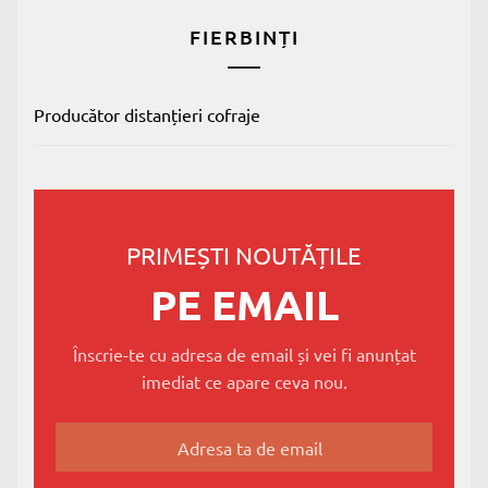
FIERBINȚI
Producător distanțieri cofraje
PRIMEȘTI NOUTĂȚILE
PE EMAIL
Înscrie-te cu adresa de email și vei fi anunțat
imediat ce apare ceva nou.