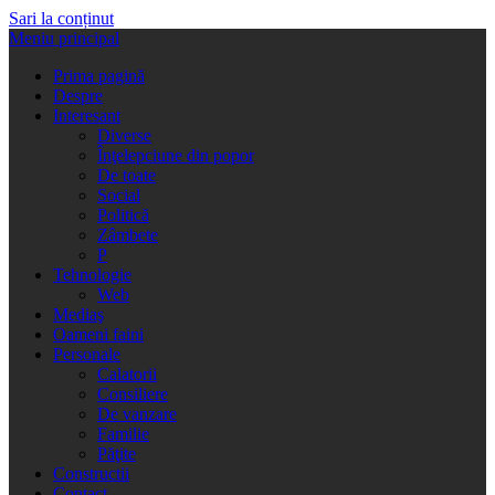
Sari la conținut
Meniu principal
Prima pagină
Despre
Interesant
Diverse
Înţelepciune din popor
De toate
Social
Politică
Zâmbete
P
Tehnologie
Web
Mediaş
Oameni faini
Personale
Calatorii
Consiliere
De vanzare
Familie
Păţite
Constructii
Contact