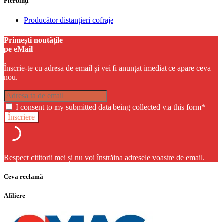
Fierbinți
Producător distanțieri cofraje
Primești noutățile
pe eMail
Înscrie-te cu adresa de email și vei fi anunțat imediat ce apare ceva
nou.
I consent to my submitted data being collected via this form*
Respect cititorii mei și nu voi înstrăina adresele voastre de email.
Ceva reclamă
Afiliere