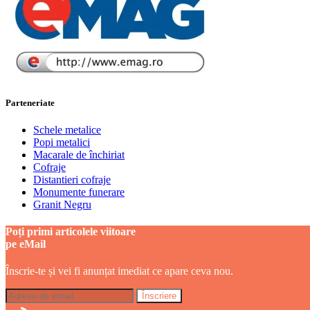
Parteneriate
Schele metalice
Popi metalici
Macarale de închiriat
Cofraje
Distantieri cofraje
Monumente funerare
Granit Negru
Poți primi articolele viitoare
pe eMail
Înscrie-te și vei fi anunțat imediat ce apare ceva nou.