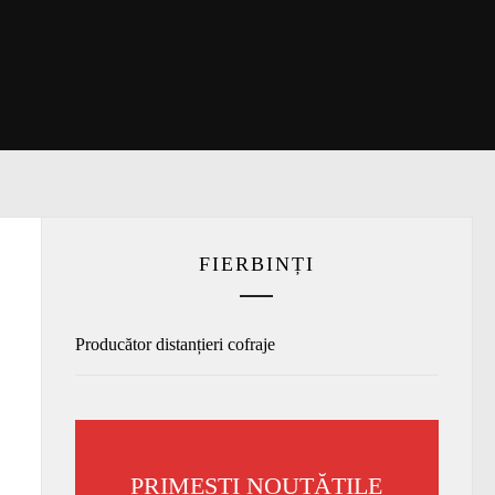
FIERBINȚI
Producător distanțieri cofraje
PRIMEȘTI NOUTĂȚILE