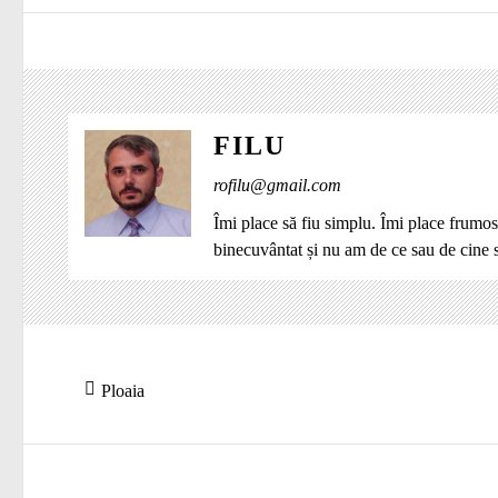
FILU
rofilu@gmail.com
Îmi place să fiu simplu. Îmi place frumos
binecuvântat și nu am de ce sau de cine
Navigare
Articolul
Ploaia
în
anterior:
articole