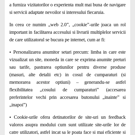
a furniza vizitatorilor o experienta mult mai buna de navigare
si servicii adaptate nevoilor si interesului fiecaruia.
In ceea ce numim „web 2.0”, „cookie”-urile joaca un rol
important in facilitarea accesului si livrarii multiplelor servicii
de care utilizatorul se bucura pe internet, cum ar fi:
• Personalizarea anumitor setari precum: limba in care este
vizualizat un site, moneda in care se exprima anumite preturi
sau tarife, pastrarea optiunilor pentru diverse produse
(masuri, alte detalii etc) in cosul de cumparaturi (si
memorarea acestor optiuni) – generandu-se astfel
flexibilitatea „cosului de cumparaturi” (accesarea
preferintelor vechi prin accesarea butonului „inainte” si
„inapoi”)
• Cookie-urile ofera detinatorilor de site-uri un feedback
valoros asupra modului cum sunt utilizate site-urile lor de
catre utilizatori, astfel incat sa le poata face si mai eficiente si