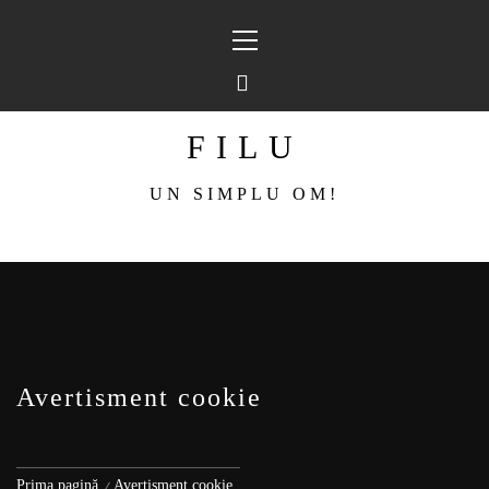
Sari
Meniu
la
principal
conținut
FILU
UN SIMPLU OM!
Avertisment cookie
Prima pagină
Avertisment cookie