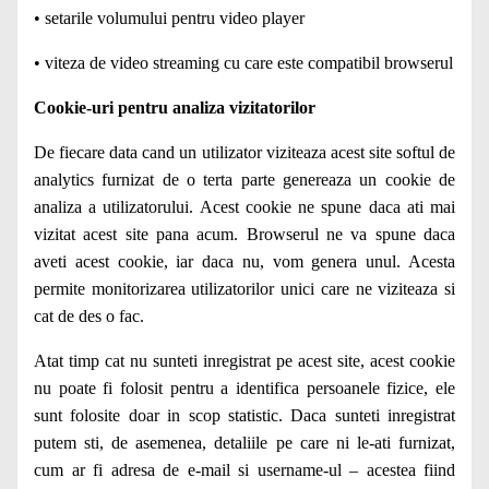
• setarile volumului pentru video player
• viteza de video streaming cu care este compatibil browserul
Cookie-uri pentru analiza vizitatorilor
De fiecare data cand un utilizator viziteaza acest site softul de
analytics furnizat de o terta parte genereaza un cookie de
analiza a utilizatorului. Acest cookie ne spune daca ati mai
vizitat acest site pana acum. Browserul ne va spune daca
aveti acest cookie, iar daca nu, vom genera unul. Acesta
permite monitorizarea utilizatorilor unici care ne viziteaza si
cat de des o fac.
Atat timp cat nu sunteti inregistrat pe acest site, acest cookie
nu poate fi folosit pentru a identifica persoanele fizice, ele
sunt folosite doar in scop statistic. Daca sunteti inregistrat
putem sti, de asemenea, detaliile pe care ni le-ati furnizat,
cum ar fi adresa de e-mail si username-ul – acestea fiind