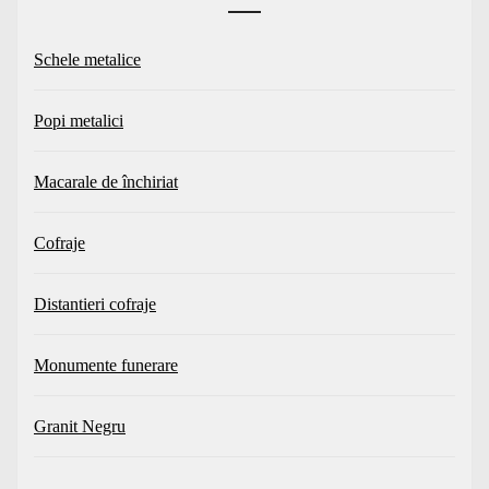
Schele metalice
Popi metalici
Macarale de închiriat
Cofraje
Distantieri cofraje
Monumente funerare
Granit Negru