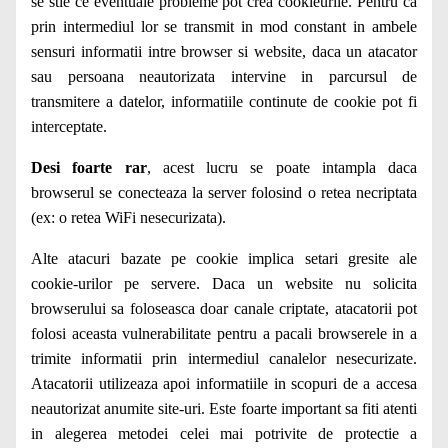
se stie ce eventuale probleme pot crea cookieurile. Pentru ca
prin intermediul lor se transmit in mod constant in ambele
sensuri informatii intre browser si website, daca un atacator
sau persoana neautorizata intervine in parcursul de
transmitere a datelor, informatiile continute de cookie pot fi
interceptate.
Desi foarte rar
, acest lucru se poate intampla daca
browserul se conecteaza la server folosind o retea necriptata
(ex: o retea WiFi nesecurizata).
Alte atacuri bazate pe cookie implica setari gresite ale
cookie-urilor pe servere. Daca un website nu solicita
browserului sa foloseasca doar canale criptate, atacatorii pot
folosi aceasta vulnerabilitate pentru a pacali browserele in a
trimite informatii prin intermediul canalelor nesecurizate.
Atacatorii utilizeaza apoi informatiile in scopuri de a accesa
neautorizat anumite site-uri. Este foarte important sa fiti atenti
in alegerea metodei celei mai potrivite de protectie a