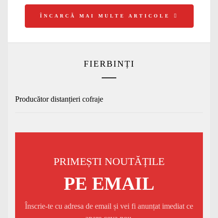
ÎNCARCĂ MAI MULTE ARTICOLE
FIERBINȚI
Producător distanțieri cofraje
PRIMEȘTI NOUTĂȚILE
PE EMAIL
Înscrie-te cu adresa de email și vei fi anunțat imediat ce