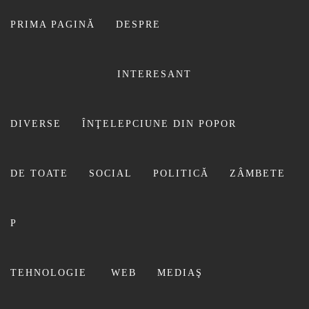
Sari
la
PRIMA PAGINĂ
DESPRE
conținut
INTERESANT
FILU
UN SIMPLU OM!
DIVERSE
ÎNŢELEPCIUNE DIN POPOR
DE TOATE
SOCIAL
POLITICĂ
ZÂMBETE
P
inbox
TEHNOLOGIE
WEB
MEDIAŞ
Prima pagină
inbox