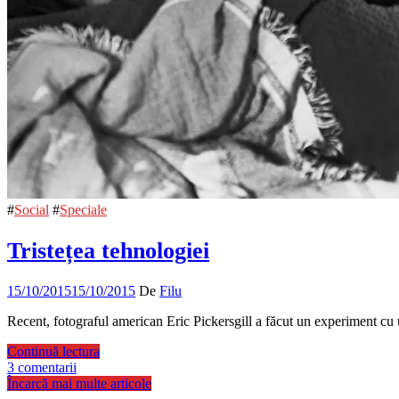
#
Social
#
Speciale
Tristețea tehnologiei
15/10/2015
15/10/2015
De
Filu
Recent, fotograful american Eric Pickersgill a făcut un experiment cu u
Continuă lectura
3 comentarii
Încarcă mai multe articole