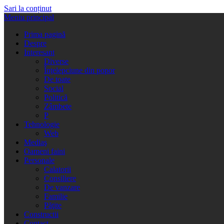
Sari la conținut
Meniu principal
Prima pagină
Despre
Interesant
Diverse
Înţelepciune din popor
De toate
Social
Politică
Zâmbete
P
Tehnologie
Web
Mediaş
Oameni faini
Personale
Calatorii
Consiliere
De vanzare
Familie
Păţite
Constructii
Contact