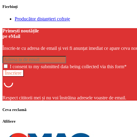
Fierbinți
Producător distanțieri cofraje
Primești noutățile
pe eMail
Înscrie-te cu adresa de email și vei fi anunțat imediat ce apare ceva no
I consent to my submitted data being collected via this form*
Respect cititorii mei și nu voi înstrăina adresele voastre de email.
Ceva reclamă
Afiliere