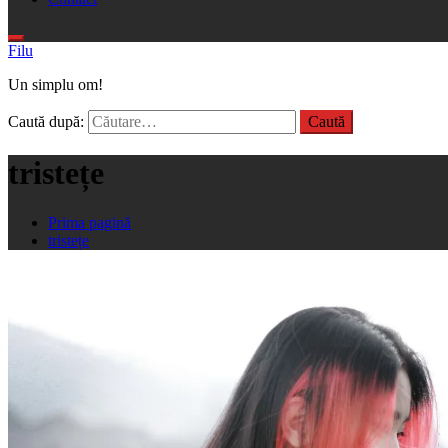
Filu
Un simplu om!
Caută după:
tristețe
Prima pagină
tristețe