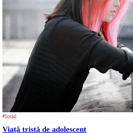
#
Social
Viață tristă de adolescent