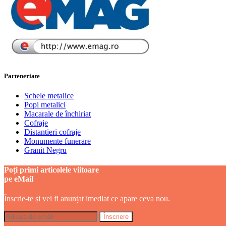
Parteneriate
Schele metalice
Popi metalici
Macarale de închiriat
Cofraje
Distantieri cofraje
Monumente funerare
Granit Negru
Poți primi articolele viitoare
pe eMail
Înscrie-te și vei fi anunțat imediat ce apare ceva nou.