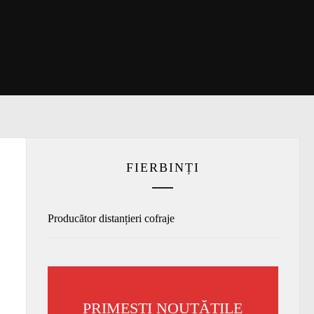
FIERBINȚI
Producător distanțieri cofraje
PRIMEȘTI NOUTĂȚILE