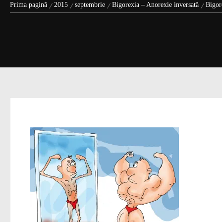
Prima pagină
2015
septembrie
Bigorexia – Anorexie inversată
Bigor