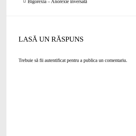
Articolul
Bigorexia – Anorexie inversată
în
anterior:
articole
LASĂ UN RĂSPUNS
Trebuie să fii
autentificat
pentru a publica un comentariu.