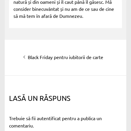
natură și din oameni și îl caut până îl găsesc. Mă
consider binecuvântat și nu am de ce sau de cine
să mă tem în afară de Dumnezeu.
Navigare
Articolul
Black Friday pentru iubitorii de carte
în
anterior:
articole
LASĂ UN RĂSPUNS
Trebuie să fii
autentificat
pentru a publica un
comentariu.