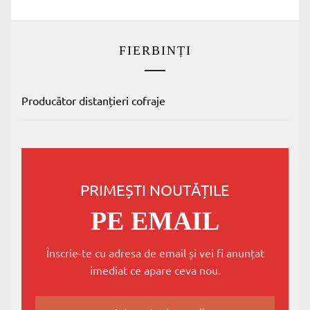
FIERBINȚI
Producător distanțieri cofraje
PRIMEȘTI NOUTĂȚILE
PE EMAIL
Înscrie-te cu adresa de email și vei fi anunțat
imediat ce apare ceva nou.