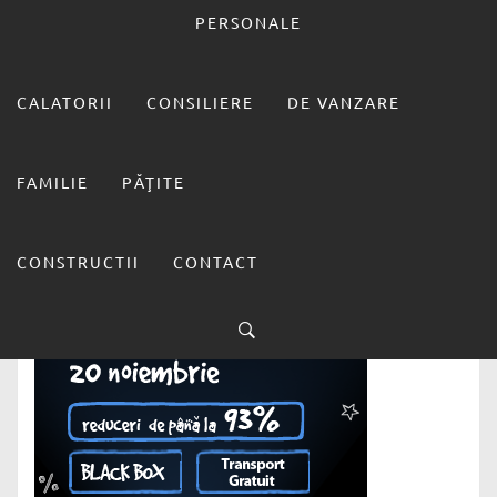
carte
300x250_61047_1447924420
PERSONALE
CALATORII
CONSILIERE
DE VANZARE
FAMILIE
PĂŢITE
CONSTRUCTII
CONTACT