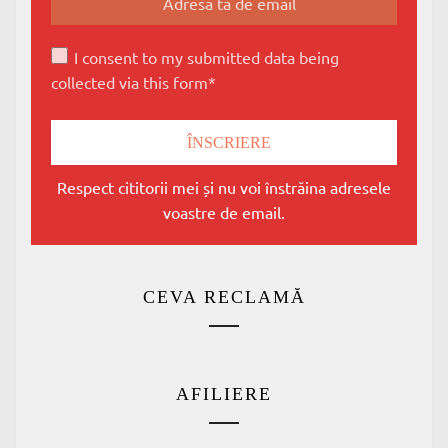
I consent to my submitted data being
collected via this form*
Respect cititorii mei și nu voi înstrăina adresele
voastre de email.
CEVA RECLAMĂ
AFILIERE