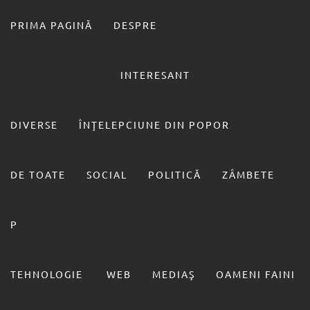
Sari
la
PRIMA PAGINĂ
DESPRE
conținut
INTERESANT
FILU
UN SIMPLU OM!
DIVERSE
ÎNŢELEPCIUNE DIN POPOR
DE TOATE
SOCIAL
POLITICĂ
ZÂMBETE
P
300x250_61047_1447924420
TEHNOLOGIE
WEB
MEDIAŞ
OAMENI FAINI
Prima pagină
2015
noiembrie
Black Friday pentru iubitorii de