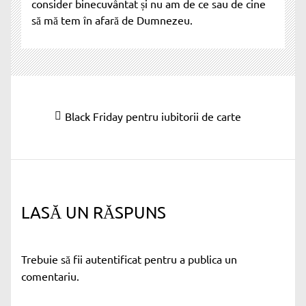
consider binecuvântat și nu am de ce sau de cine
să mă tem în afară de Dumnezeu.
Navigare
Articolul
Black Friday pentru iubitorii de carte
în
anterior:
articole
LASĂ UN RĂSPUNS
Trebuie să fii
autentificat
pentru a publica un
comentariu.