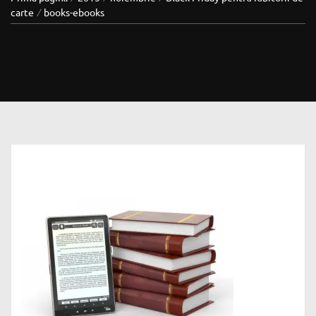
carte
books-ebooks