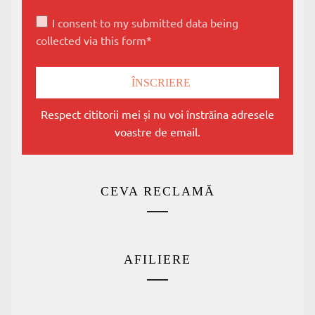
I consent to my submitted data being
collected via this form*
Respect cititorii mei și nu voi înstrăina adresele
voastre de email.
CEVA RECLAMĂ
AFILIERE