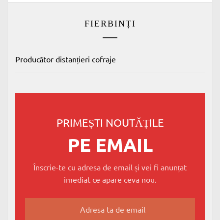
FIERBINȚI
Producător distanțieri cofraje
PRIMEȘTI NOUTĂȚILE
PE EMAIL
Înscrie-te cu adresa de email și vei fi anunțat
imediat ce apare ceva nou.