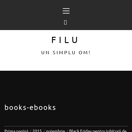
Sari
Meniu
la
principal
conținut
FILU
UN SIMPLU OM!
books-ebooks
Prima pagină
2015
noiembrie
Black Friday pentru iubitorii de