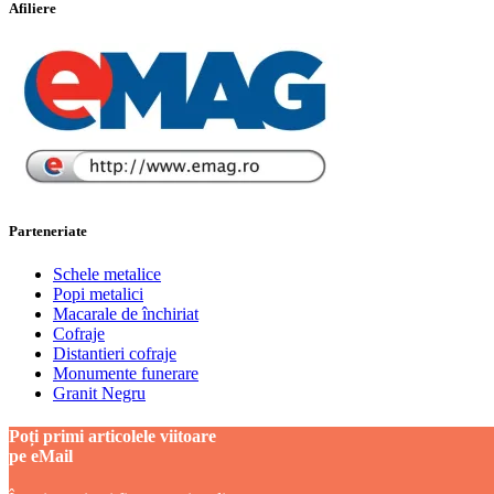
Afiliere
Parteneriate
Schele metalice
Popi metalici
Macarale de închiriat
Cofraje
Distantieri cofraje
Monumente funerare
Granit Negru
Poți primi articolele viitoare
pe eMail