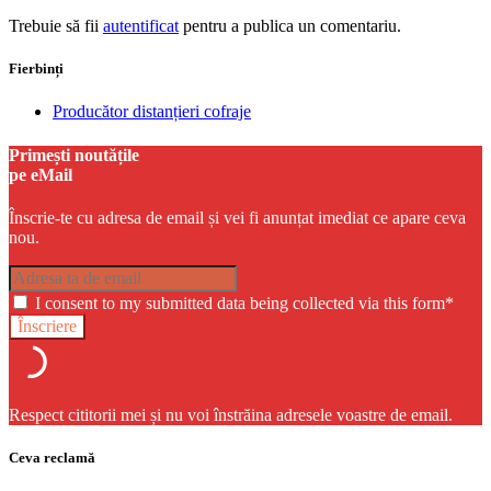
Trebuie să fii
autentificat
pentru a publica un comentariu.
Fierbinți
Producător distanțieri cofraje
Primești noutățile
pe eMail
Înscrie-te cu adresa de email și vei fi anunțat imediat ce apare ceva
nou.
I consent to my submitted data being collected via this form*
Respect cititorii mei și nu voi înstrăina adresele voastre de email.
Ceva reclamă