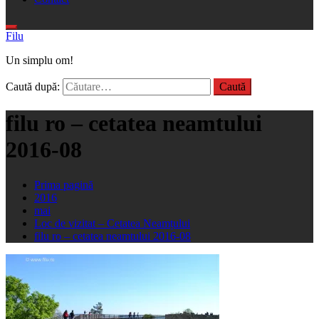
Filu
Un simplu om!
Caută după:
filu ro – cetatea neamtului
2016-08
Prima pagină
2016
mai
Loc de vizitat – Cetatea Neamțului
filu ro – cetatea neamtului 2016-08