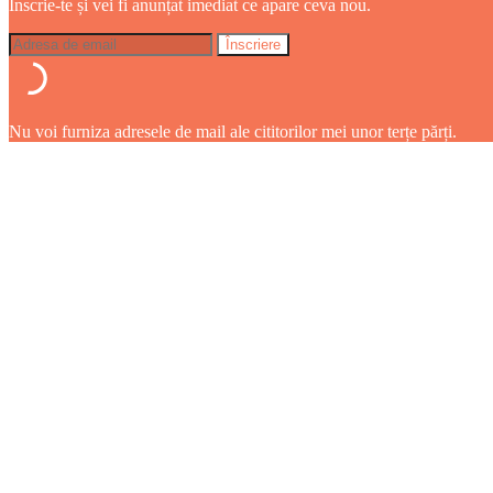
Înscrie-te și vei fi anunțat imediat ce apare ceva nou.
Nu voi furniza adresele de mail ale cititorilor mei unor terțe părți.