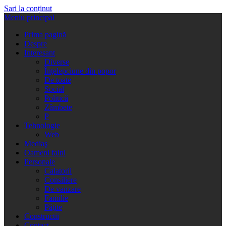
Sari la conținut
Meniu principal
Prima pagină
Despre
Interesant
Diverse
Înţelepciune din popor
De toate
Social
Politică
Zâmbete
P
Tehnologie
Web
Mediaş
Oameni faini
Personale
Calatorii
Consiliere
De vanzare
Familie
Păţite
Constructii
Contact