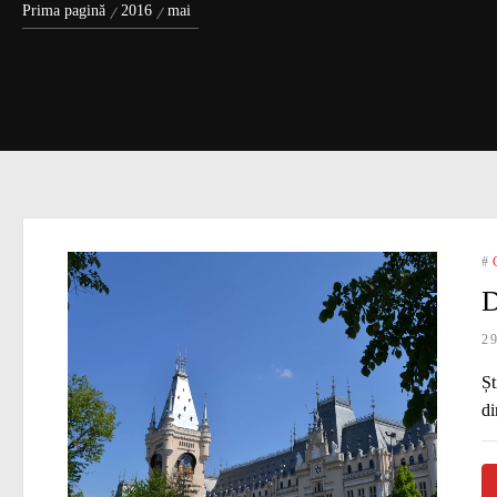
Prima pagină
2016
mai
#
D
2
Șt
di