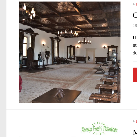
#
C
2
Un
nu
de
#
M