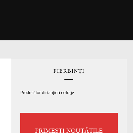
FIERBINȚI
Producător distanțieri cofraje
PRIMEȘTI NOUTĂȚILE