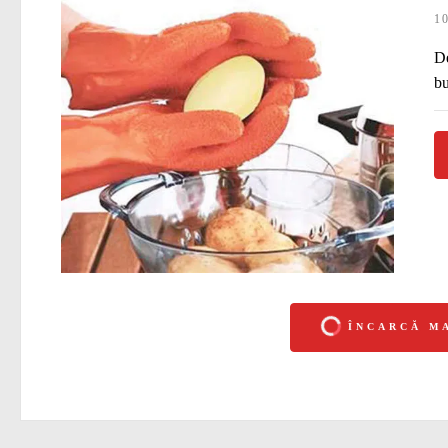
1
De
bu
ÎNCARCĂ M