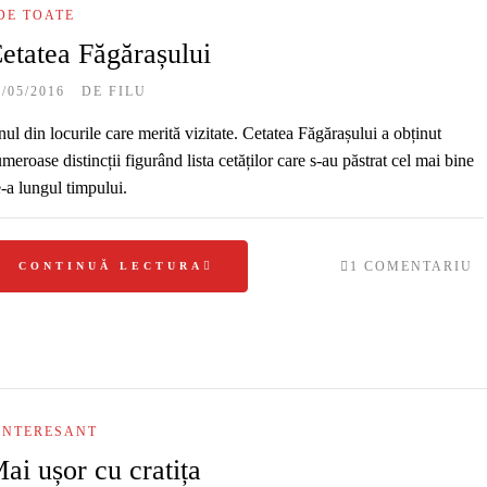
DE TOATE
etatea Făgărașului
9/05/2016
DE
FILU
ul din locurile care merită vizitate. Cetatea Făgărașului a obținut
meroase distincții figurând lista cetăților care s-au păstrat cel mai bine
-a lungul timpului.
1 COMENTARIU
CONTINUĂ LECTURA
INTERESANT
ai ușor cu cratița