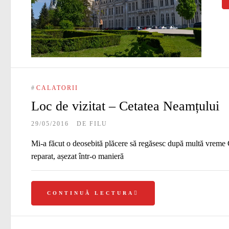
#
CALATORII
Loc de vizitat – Cetatea Neamțului
29/05/2016
DE
FILU
Mi-a făcut o deosebită plăcere să regăsesc după multă vreme Ce
reparat, așezat într-o manieră
CONTINUĂ LECTURA