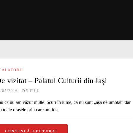
CALATORII
e vizitat – Palatul Culturii din Iași
9/05/2016
DE
FILU
iu că nu am văzut multe locuri în lume, că nu sunt „așa de umblat” dar
n toate orașele prin care am fost
CONTINUĂ LECTURA