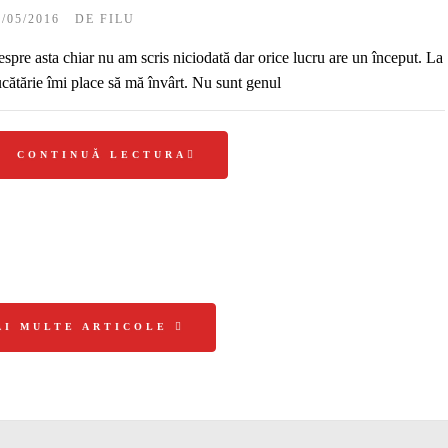
0/05/2016
DE
FILU
spre asta chiar nu am scris niciodată dar orice lucru are un început. La
cătărie îmi place să mă învârt. Nu sunt genul
CONTINUĂ LECTURA
AI MULTE ARTICOLE