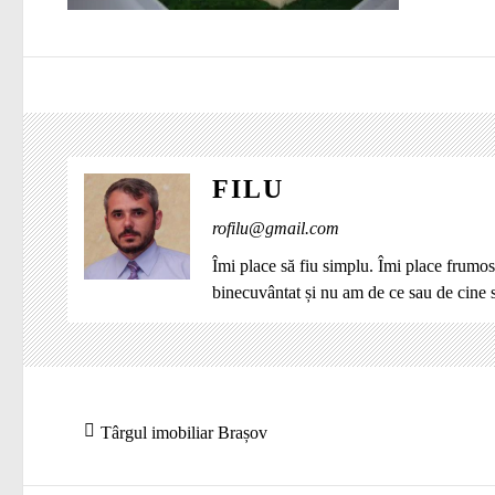
FILU
rofilu@gmail.com
Îmi place să fiu simplu. Îmi place frumos
binecuvântat și nu am de ce sau de cine
Navigare
Articolul
Târgul imobiliar Brașov
în
anterior:
articole