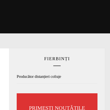
FIERBINȚI
Producător distanțieri cofraje
PRIMEȘTI NOUTĂȚILE