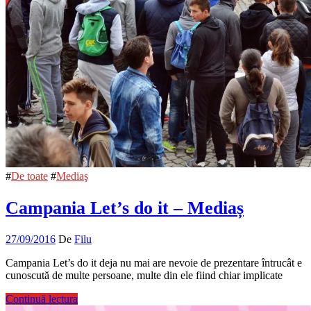
#
De toate
#
Mediaş
Campania Let’s do it – Mediaș
27/09/2016
De
Filu
Campania Let’s do it deja nu mai are nevoie de prezentare întrucât e
cunoscută de multe persoane, multe din ele fiind chiar implicate
Continuă lectura