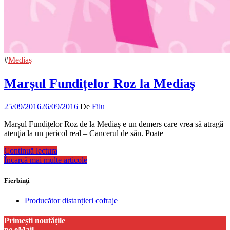
#
Mediaş
Marșul Fundițelor Roz la Mediaș
25/09/2016
26/09/2016
De
Filu
Marșul Fundițelor Roz de la Mediaș e un demers care vrea să atragă
atenţia la un pericol real – Cancerul de sân. Poate
Continuă lectura
Încarcă mai multe articole
Fierbinți
Producător distanțieri cofraje
Primești noutățile
pe eMail