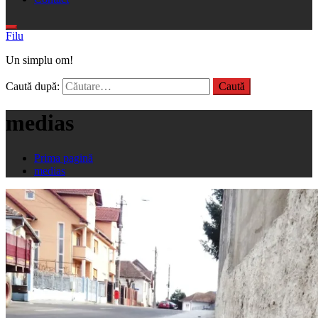
Filu
Un simplu om!
Caută după:
medias
Prima pagină
medias