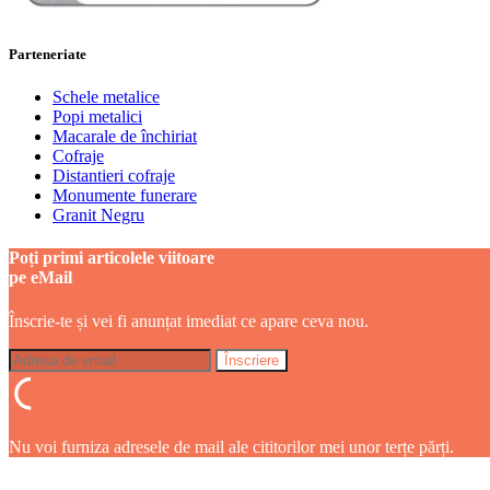
Parteneriate
Schele metalice
Popi metalici
Macarale de închiriat
Cofraje
Distantieri cofraje
Monumente funerare
Granit Negru
Poți primi articolele viitoare
pe eMail
Înscrie-te și vei fi anunțat imediat ce apare ceva nou.
Nu voi furniza adresele de mail ale cititorilor mei unor terțe părți.