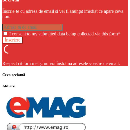
Înscrie-te cu adresa de email și vei fi anunțat imediat ce apare ceva
nou.
I consent to my submitted data being collected via this form*
Respect cititorii mei și nu voi înstrăina adresele voastre de email.
Ceva reclamă
Afiliere