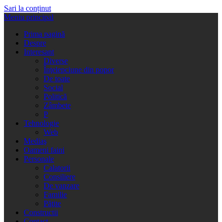
Sari la conținut
Meniu principal
Prima pagină
Despre
Interesant
Diverse
Înţelepciune din popor
De toate
Social
Politică
Zâmbete
P
Tehnologie
Web
Mediaş
Oameni faini
Personale
Calatorii
Consiliere
De vanzare
Familie
Păţite
Constructii
Contact