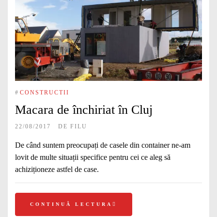
#
CONSTRUCTII
Macara de închiriat în Cluj
22/08/2017
DE
FILU
De când suntem preocupați de casele din container ne-am
lovit de multe situații specifice pentru cei ce aleg să
achiziționeze astfel de case.
CONTINUĂ LECTURA