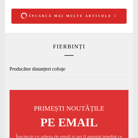
ÎNCARCĂ MAI MULTE ARTICOLE
FIERBINȚI
Producător distanțieri cofraje
PRIMEȘTI NOUTĂȚILE
PE EMAIL
Înscrie-te cu adresa de email și vei fi anunțat imediat ce