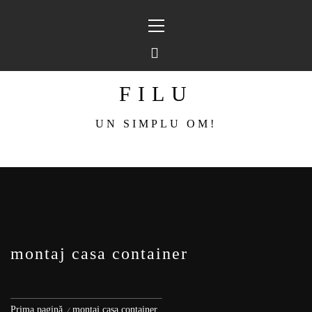
Sari
Meniu
la
principal
conținut
FILU
UN SIMPLU OM!
montaj casa container
Prima pagină
montaj casa container