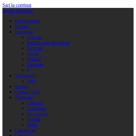
Sari la conținut
Meniu principal
Prima pagină
Despre
Interesant
Diverse
Înţelepciune din popor
De toate
Social
Politică
Zâmbete
P
Tehnologie
Web
Mediaş
Oameni faini
Personale
Calatorii
Consiliere
De vanzare
Familie
Păţite
Constructii
Contact