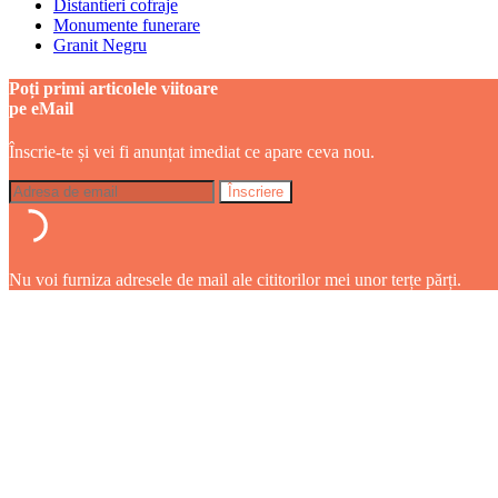
Distantieri cofraje
Monumente funerare
Granit Negru
Poți primi articolele viitoare
pe eMail
Înscrie-te și vei fi anunțat imediat ce apare ceva nou.
Nu voi furniza adresele de mail ale cititorilor mei unor terțe părți.