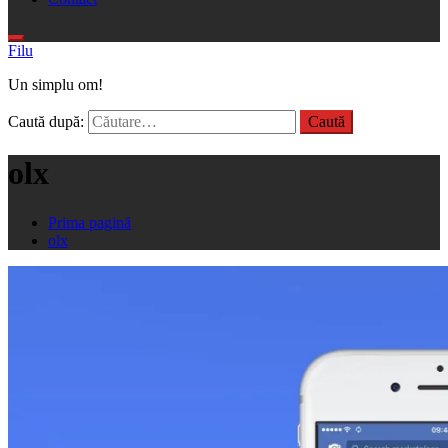
Filu
Un simplu om!
Caută după:
olx
Prima pagină
olx