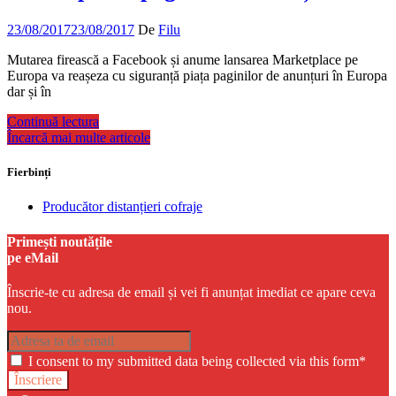
23/08/2017
23/08/2017
De
Filu
Mutarea firească a Facebook și anume lansarea Marketplace pe
Europa va reașeza cu siguranță piața paginilor de anunțuri în Europa
dar și în
Continuă lectura
Încarcă mai multe articole
Fierbinți
Producător distanțieri cofraje
Primești noutățile
pe eMail
Înscrie-te cu adresa de email și vei fi anunțat imediat ce apare ceva
nou.
I consent to my submitted data being collected via this form*