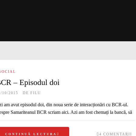
SOCIAL
CR – Episodul doi
7/10/2015
DE
FILU
i am avut episodul doi, din noua serie de interacționări cu BCR-ul.
spre Samariteanul BCR scriam aici. Azi am fost chemați la bancă, să
4 COMENTARII
CONTINUĂ LECTURA