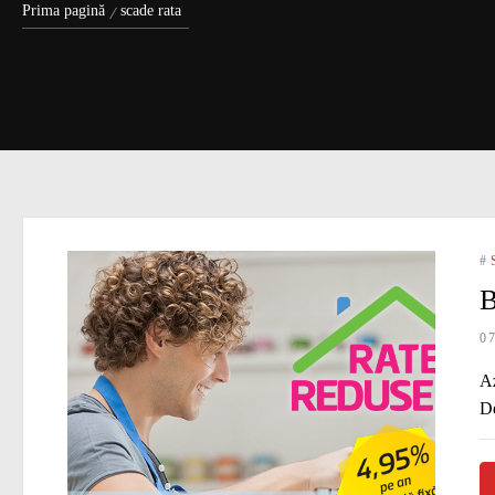
Prima pagină
scade rata
#
B
0
Az
De