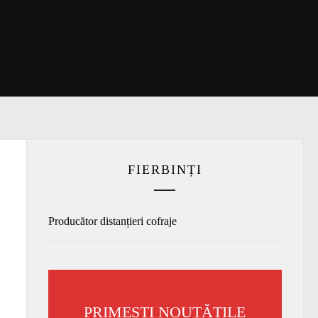
FIERBINȚI
Producător distanțieri cofraje
PRIMEȘTI NOUTĂȚILE