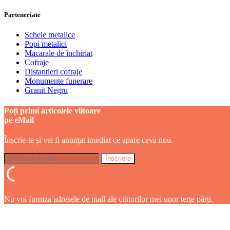
Parteneriate
Schele metalice
Popi metalici
Macarale de închiriat
Cofraje
Distantieri cofraje
Monumente funerare
Granit Negru
Poți primi articolele viitoare
pe eMail
Înscrie-te și vei fi anunțat imediat ce apare ceva nou.
Nu voi furniza adresele de mail ale cititorilor mei unor terțe părți.