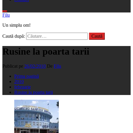
Filu
Un simplu om!
Caută după:
Rusine la poarta tarii
Publicat pe
26/02/2010
De
Filu
Prima pagină
2010
februarie
Rusine la poarta tarii