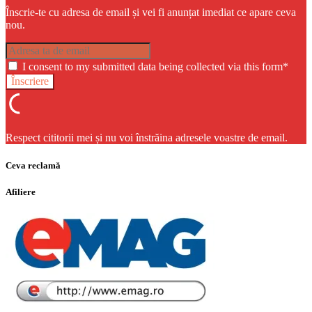
Înscrie-te cu adresa de email și vei fi anunțat imediat ce apare ceva
nou.
I consent to my submitted data being collected via this form*
Respect cititorii mei și nu voi înstrăina adresele voastre de email.
Ceva reclamă
Afiliere