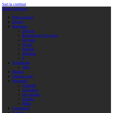
Sari la conținut
Meniu principal
Prima pagină
Despre
Interesant
Diverse
Înţelepciune din popor
De toate
Social
Politică
Zâmbete
P
Tehnologie
Web
Mediaş
Oameni faini
Personale
Calatorii
Consiliere
De vanzare
Familie
Păţite
Constructii
Contact