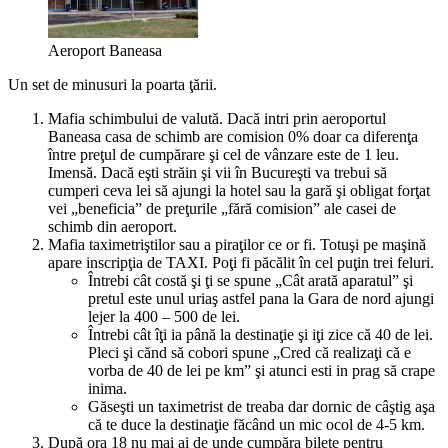
Aeroport Baneasa
Un set de minusuri la poarta ţării.
Mafia schimbului de valută. Dacă intri prin aeroportul
Baneasa casa de schimb are comision 0% doar ca diferenţa
între preţul de cumpărare şi cel de vânzare este de 1 leu.
Imensă. Dacă eşti străin şi vii în Bucureşti va trebui să
cumperi ceva lei să ajungi la hotel sau la gară şi obligat forţat
vei „beneficia” de preţurile „fără comision” ale casei de
schimb din aeroport.
Mafia taximetriştilor sau a piraţilor ce or fi. Totuşi pe maşină
apare inscripţia de TAXI. Poţi fi păcălit în cel puţin trei feluri.
Întrebi cât costă şi ţi se spune „Cât arată aparatul” şi
pretul este unul uriaş astfel pana la Gara de nord ajungi
lejer la 400 – 500 de lei.
Întrebi cât îţi ia până la destinaţie şi iţi zice că 40 de lei.
Pleci şi cănd să cobori spune „Cred că realizaţi că e
vorba de 40 de lei pe km” şi atunci esti in prag să crape
inima.
Găseşti un taximetrist de treaba dar dornic de câştig aşa
că te duce la destinaţie făcând un mic ocol de 4-5 km.
După ora 18 nu mai ai de unde cumpăra bilete pentru