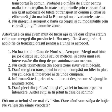
transportul în comun. Probabil e o mână de ajutor pentru
mafia taximetriştilor. In toate aeroporturile prin care am fost
am găsit automate de bilete pt transport in comun şi chiar se
eliberează şi ăn masină la Bucureşti nu ai variantele astea.
Nu găseşti la aeroport o hartă cu oraşul şi cu modalităţile prin
care să ajungi în anumite zone.
Adevărul e că mai avem mult de lucru aşa că vă dau câteva sfaturi
celor care mergeţi din provincie la Bucureşti fie că aveţi treburi
acolo fie că trenzitaţi oraşul pentru a ajunge la aeroport.
Nu lua taxi din Gara de Nord sau Aeroport. Mergi mai bine
pe jos o staţie sau două sau cu metroul şi cauta unul sau
intereseazăte din timp despre autobuze sau metrou.
Nu crede taximetriştii din aceste zone sigur vei fi păcălit.
Dacă mregi cu transportul in comun cumpără un bilet in plus.
Nu ştii dacă la întoarcere ai de unde cumpăra.
Informează-te la prieteni sau internet despre cum să ajungi in
anumite zone.
Dacă pleci din ţară lasă totuşi câţiva lei în buzunar pentru
întoarcere. Astfel eviţi să fii jefuit la casa de schimb.
Oricum ar trebui să ne mai civilizăm. Oare cănd vom scăpa de hoţie.
Ne va ieşi din sânge vreodată?