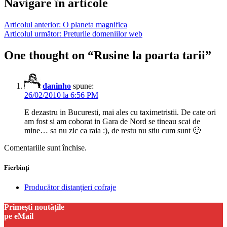
Navigare în articole
Articolul anterior:
O planeta magnifica
Articolul următor:
Preturile domeniilor web
One thought on “
Rusine la poarta tarii
”
daninho
spune:
26/02/2010 la 6:56 PM
E dezastru in Bucuresti, mai ales cu taximetristii. De cate ori
am fost si am coborat in Gara de Nord se tineau scai de
mine… sa nu zic ca raia :), de restu nu stiu cum sunt 🙂
Comentariile sunt închise.
Fierbinți
Producător distanțieri cofraje
Primești noutățile
pe eMail