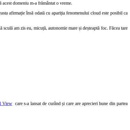
ă acest domeniu m-a frământat o vreme.
asta afirmație însă odată cu apariția fenomenului cloud este posibil ca
ină sculă am zis eu, micuță, autonomie mare și deșteaptă foc. Făcea tare
l View
care s-a lansat de curând și care are aprecieri bune din partea