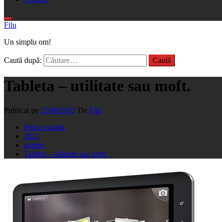
Filu
Un simplu om!
Caută după:
Tableta – utilitate sau moft.
Publicat pe
25/08/2011
De
Filu
Prima pagină
2011
august
Tableta – utilitate sau moft.