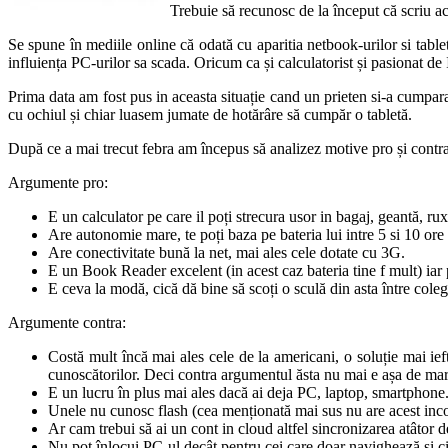
Trebuie să recunosc de la început că scriu a
Se spune în mediile online că odată cu aparitia netbook-urilor si tabl
influiența PC-urilor sa scada. Oricum ca și calculatorist și pasionat d
Prima data am fost pus in aceasta situație cand un prieten si-a cumpara
cu ochiul și chiar luasem jumate de hotărâre să cumpăr o tabletă.
După ce a mai trecut febra am începus să analizez motive pro și contra să
Argumente pro:
E un calculator pe care il poți strecura usor in bagaj, geantă, ru
Are autonomie mare, te poți baza pe bateria lui intre 5 si 10 ore 
Are conectivitate bună la net, mai ales cele dotate cu 3G.
E un Book Reader excelent (in acest caz bateria tine f mult) iar p
E ceva la modă, cică dă bine să scoți o sculă din asta între coleg
Argumente contra:
Costă mult încă mai ales cele de la americani, o soluție mai ief
cunoscătorilor. Deci contra argumentul ăsta nu mai e așa de mar
E un lucru în plus mai ales dacă ai deja PC, laptop, smartphone
Unele nu cunosc flash (cea menționată mai sus nu are acest inco
Ar cam trebui să ai un cont in cloud altfel sincronizarea atâtor 
Nu pot înlocui PC-ul decât pentru cei care doar navighează și cit