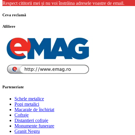
Respect cititorii mei și nu voi înstrăina adresele voastre de email.
Ceva reclamă
Afiliere
Parteneriate
Schele metalice
Popi metalici
Macarale de închiriat
Cofraje
Distantieri cofraje
Monumente funerare
Granit Negru