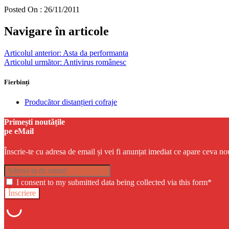
Posted On : 26/11/2011
Navigare în articole
Articolul anterior:
Asta da performanta
Articolul următor:
Antivirus românesc
Fierbinți
Producător distanțieri cofraje
Primești noutățile
pe eMail
Înscrie-te cu adresa de email și vei fi anunțat imediat ce apare ceva no
I consent to my submitted data being collected via this form*