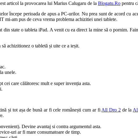
cest articol la provocarea lui Marius Calugaru de la
Blogatu.Ro
pentru c
etelor începe perioada de apus a PC-urilor. Nu prea sunt de acord cu ace
e IT mi-am pus de ceva vrema problema achizitiei unei tablete.
t din state o tableta iPad. A venit cu ea direct la mine să o pornim. Fa
 achizitionez o tabletă și uite ce a ieșit.
xac.
la unele.
t cei care călătoresc mult e super invenția asta.
i.
tină și tot așa de bună ar fi cele românești cum ar fi
All Dro 2
de la
Al
e.
.
nvenient). Devine avantaj si contra argumentul asta.
device-uri ar fi mare consumatoare de timp.
esc cărți.