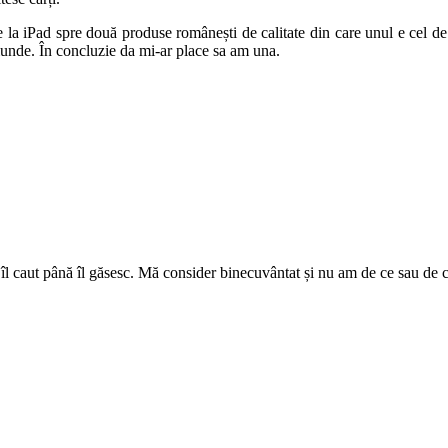
 la iPad spre două produse românești de calitate din care unul e cel de
riunde. În concluzie da mi-ar place sa am una.
i îl caut până îl găsesc. Mă consider binecuvântat și nu am de ce sau d