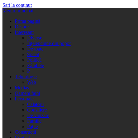
Sari la conținut
Meniu principal
Prima pagină
Despre
Interesant
Diverse
Înţelepciune din popor
De toate
Social
Politică
Zâmbete
P
Tehnologie
Web
Mediaş
Oameni faini
Personale
Calatorii
Consiliere
De vanzare
Familie
Păţite
Constructii
Contact