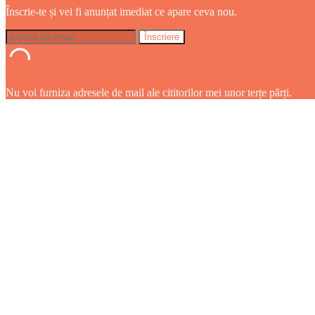
Înscrie-te și vei fi anunțat imediat ce apare ceva nou.
Nu voi furniza adresele de mail ale cititorilor mei unor terțe părți.