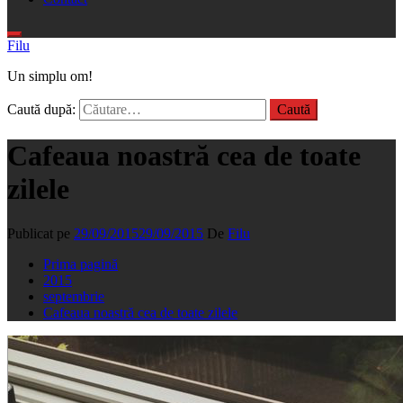
Filu
Un simplu om!
Caută după:
Cafeaua noastră cea de toate
zilele
Publicat pe
29/09/2015
29/09/2015
De
Filu
Prima pagină
2015
septembrie
Cafeaua noastră cea de toate zilele