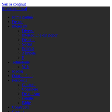
Sari la conținut
Meniu principal
Prima pagină
Despre
Interesant
Diverse
Înţelepciune din popor
De toate
Social
Politică
Zâmbete
P
Tehnologie
Web
Mediaş
Oameni faini
Personale
Calatorii
Consiliere
De vanzare
Familie
Păţite
Constructii
Contact