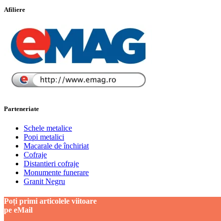
Afiliere
Parteneriate
Schele metalice
Popi metalici
Macarale de închiriat
Cofraje
Distantieri cofraje
Monumente funerare
Granit Negru
Poți primi articolele viitoare
pe eMail