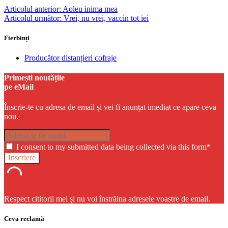
Articolul anterior:
Aoleu inima mea
Articolul următor:
Vrei, nu vrei, vaccin tot iei
Fierbinți
Producător distanțieri cofraje
Primești noutățile
pe eMail
Înscrie-te cu adresa de email și vei fi anunțat imediat ce apare ceva
nou.
I consent to my submitted data being collected via this form*
Respect cititorii mei și nu voi înstrăina adresele voastre de email.
Ceva reclamă