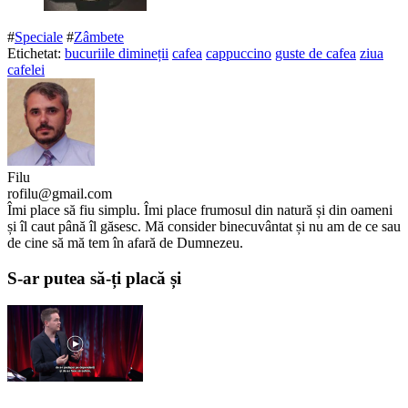
#
Speciale
#
Zâmbete
Etichetat:
bucuriile dimineții
cafea
cappuccino
guste de cafea
ziua
cafelei
Filu
rofilu@gmail.com
Îmi place să fiu simplu. Îmi place frumosul din natură și din oameni
și îl caut până îl găsesc. Mă consider binecuvântat și nu am de ce sau
de cine să mă tem în afară de Dumnezeu.
S-ar putea să-ți placă și