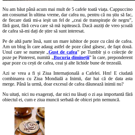
Nu am băut până acum mai mult de 5 cafele toată viața. Cappuccino
am consumat în ultima vreme, dar cafea nu, pentru că nu știu să fac,
de fiecare dată mi-a ieșit un fel de „ceai de transpirație de negru”,
fără gust, fără ceva care să mă ispitească. Dacă auziți de vreo școală
de cafea să-mi dați de știre să sunt interesat.
Pe de altă parte însă, sunt un mare iubitor de poze cu căni de cafea.
Am un blog în care adaug astfel de poze când găsesc, de fapt două.
Unul care se numește „
Gust de cafea
” pe Tumblr și o colecție de
poze pe Pinterest, numită „
Bucuria dimineții
” în care, preponderent
apar poze cu cești de cafea, ceai și alte lichide bune de trezeală.
Azi se vrea a fi și Ziua Internațională a Cafelei. Hm! E ciudată
combinarea cu Ziua Mondială a Inimii, dar hai că de data asta
merge. Până la urmă, doar excesul de cafea dăunează inimii nu?
Nu uitați, nici nu exagerați, dar nici nu lăsați o zi așa importantă fără
obiectul ei, cum e ziua muncii serbată de obicei prin nemuncă.