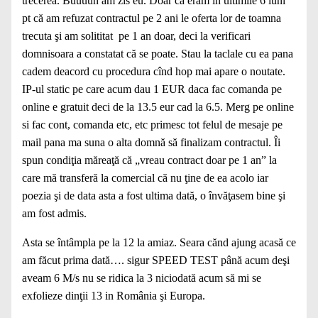
trecerea. Buuuun am zis eu. Doar că eram în ultimile 6 luni
pt că am refuzat contractul pe 2 ani le oferta lor de toamna
trecuta şi am solititat pe 1 an doar, deci la verificari
domnisoara a constatat că se poate. Stau la taclale cu ea pana
cadem deacord cu procedura cînd hop mai apare o noutate.
IP-ul static pe care acum dau 1 EUR daca fac comanda pe
online e gratuit deci de la 13.5 eur cad la 6.5. Merg pe online
si fac cont, comanda etc, etc primesc tot felul de mesaje pe
mail pana ma suna o alta domnă să finalizam contractul. Îi
spun condiţia măreaţă că „vreau contract doar pe 1 an” la
care mă transferă la comercial că nu ţine de ea acolo iar
poezia şi de data asta a fost ultima dată, o învăţasem bine şi
am fost admis.
Asta se întâmpla pe la 12 la amiaz. Seara cănd ajung acasă ce
am făcut prima dată…. sigur SPEED TEST până acum deşi
aveam 6 M/s nu se ridica la 3 niciodată acum să mi se
exfolieze dinţii 13 in România şi Europa.