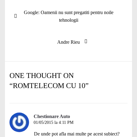
Navigare
Articolul
Google: Oamenii nu sunt pregatiti pentru noile
în
anterior:
tehnologii
articole
Articolul
Andre Rieu
următor:
ONE THOUGHT ON
“
ROMTELECOM CU 10
”
Chestionare Auto
01/05/2015 la 4:11 PM
De unde pot afla mai multe pe acest subiect?