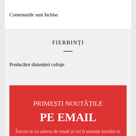
Comentariile sunt închise.
FIERBINȚI
Producător distanțieri cofraje
PRIMEȘTI NOUTĂȚILE
PE EMAIL
Înscrie-te cu adresa de email și vei fi anunțat imediat ce