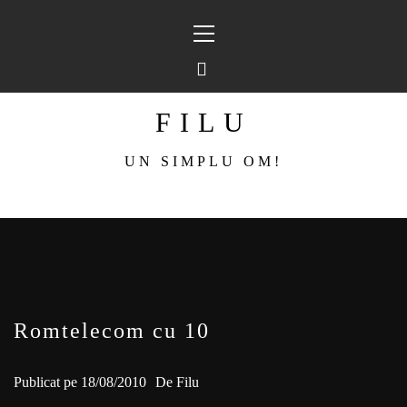
Sari
Meniu
la
principal
conținut
FILU
UN SIMPLU OM!
Romtelecom cu 10
Publicat pe
18/08/2010
De
Filu