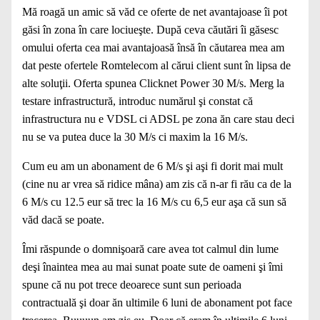
Mă roagă un amic să văd ce oferte de net avantajoase îi pot
găsi în zona în care lociueşte. După ceva căutări îi găsesc
omului oferta cea mai avantajoasă însă în căutarea mea am
dat peste ofertele Romtelecom al cărui client sunt în lipsa de
alte soluţii. Oferta spunea Clicknet Power 30 M/s. Merg la
testare infrastructură, introduc numărul şi constat că
infrastructura nu e VDSL ci ADSL pe zona ăn care stau deci
nu se va putea duce la 30 M/s ci maxim la 16 M/s.
Cum eu am un abonament de 6 M/s şi aşi fi dorit mai mult
(cine nu ar vrea să ridice mâna) am zis că n-ar fi rău ca de la
6 M/s cu 12.5 eur să trec la 16 M/s cu 6,5 eur aşa că sun să
văd dacă se poate.
Îmi răspunde o domnişoară care avea tot calmul din lume
deşi înaintea mea au mai sunat poate sute de oameni şi îmi
spune că nu pot trece deoarece sunt sun perioada
contractuală şi doar ăn ultimile 6 luni de abonament pot face