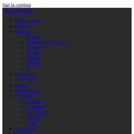
Sari la conținut
Meniu principal
Prima pagină
Despre
Interesant
Diverse
Înţelepciune din popor
De toate
Social
Politică
Zâmbete
P
Tehnologie
Web
Mediaş
Oameni faini
Personale
Calatorii
Consiliere
De vanzare
Familie
Păţite
Constructii
Contact