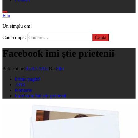
Filu
Un simplu om!
Caută după:
Facebook îmi știe prietenii
Publicat pe
05/02/2016
De
Filu
Prima pagină
2016
februarie
Facebook îmi știe prietenii