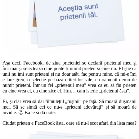
Așa deci. Facebook, de ziua prieteniei se declară prietenul meu și
îmi mai și selectează cine poate fi numit prieten și cine nu. El știe că
unii nu îmi sunt prieteni și nu doar atât, fac pentru mine, că mi-e îmi
e tare greu, o selecție pe baza criteriilor sale, cu oamenii demn de
numit prieteni. Într-un fel „prietenul meu” vrea ca eu să fiu prieten
cu cine vrea el, cu cine zice el. Hm… cam isteric „prietenul ăsta”.
Ei, și clar vrea să dai filmulețul „rușinii” pe față. Să moară dușmanii
mei. Să se simtă cei ce nu-s „prieteni adevărați” și să moară de
invidie. 🙂 Ba le și dă note.
Ciudat prieten e FaceBook ăsta, oare să nu-l scot afară din lista mea?