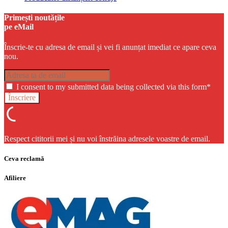
Primești noutățile
pe eMail
Înscrie-te cu adresa de email și vei fi anunțat imediat ce apare ceva
nou.
I consent to my submitted data being collected via this form*
Respect cititorii mei și nu voi înstrăina adresele voastre de email.
Ceva reclamă
Afiliere