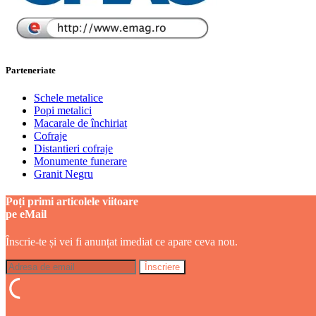
Parteneriate
Schele metalice
Popi metalici
Macarale de închiriat
Cofraje
Distantieri cofraje
Monumente funerare
Granit Negru
Poți primi articolele viitoare
pe eMail
Înscrie-te și vei fi anunțat imediat ce apare ceva nou.