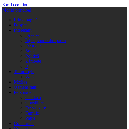
Sari la conținut
Meniu principal
Prima pagină
Despre
Interesant
Diverse
Înţelepciune din popor
De toate
Social
Politică
Zâmbete
P
Tehnologie
Web
Mediaş
Oameni faini
Personale
Calatorii
Consiliere
De vanzare
Familie
Păţite
Constructii
Contact