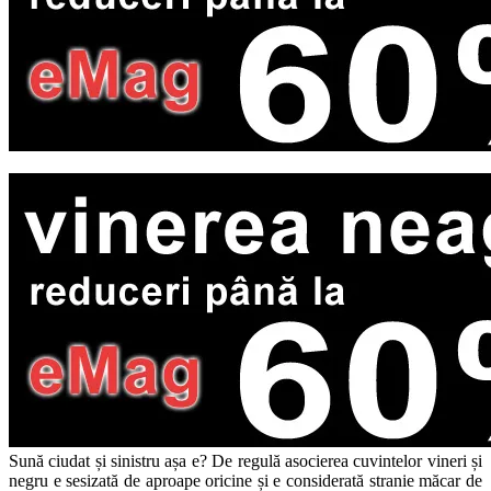
Sună ciudat și sinistru așa e? De regulă asocierea cuvintelor vineri și
negru e sesizată de aproape oricine și e considerată stranie măcar de