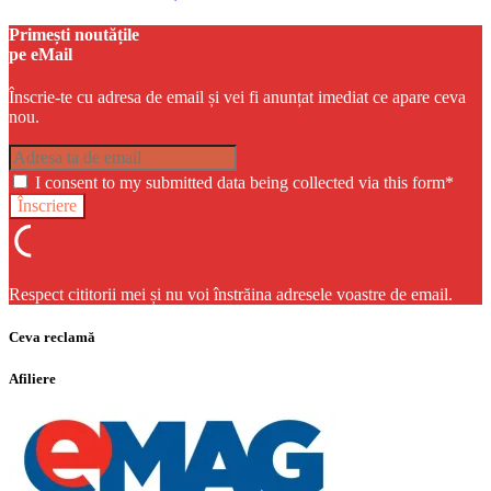
Primești noutățile
pe eMail
Înscrie-te cu adresa de email și vei fi anunțat imediat ce apare ceva
nou.
I consent to my submitted data being collected via this form*
Respect cititorii mei și nu voi înstrăina adresele voastre de email.
Ceva reclamă
Afiliere