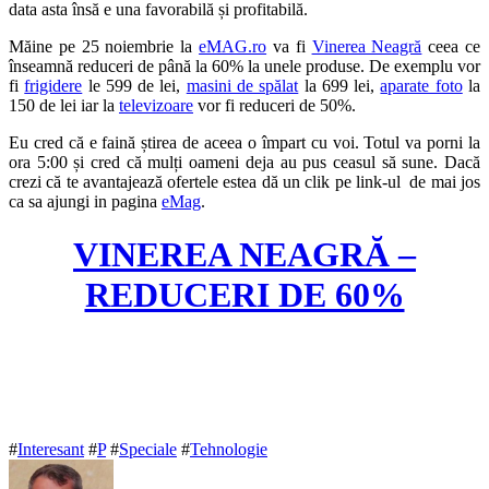
data asta însă e una favorabilă și profitabilă.
Măine pe 25 noiembrie la
eMAG.ro
va fi
Vinerea Neagră
ceea ce
înseamnă reduceri de până la 60% la unele produse. De exemplu vor
fi
frigidere
le 599 de lei,
masini de spălat
la 699 lei,
aparate foto
la
150 de lei iar la
televizoare
vor fi reduceri de 50%.
Eu cred că e faină știrea de aceea o împart cu voi. Totul va porni la
ora 5:00 și cred că mulți oameni deja au pus ceasul să sune. Dacă
crezi că te avantajează ofertele estea dă un clik pe link-ul de mai jos
ca sa ajungi in pagina
eMag
.
VINEREA NEAGRĂ –
REDUCERI DE 60%
#
Interesant
#
P
#
Speciale
#
Tehnologie