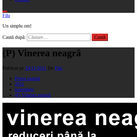
Filu
Un simplu om!
Caută după:
(P) Vinerea neagră
Publicat pe
24/11/2011
De
Filu
Prima pagină
2011
noiembrie
(P) Vinerea neagră