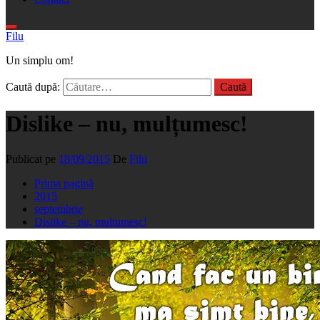
Filu
Un simplu om!
Caută după:
Dislike – nu, mulțumesc!
Publicat pe
18/09/2015
De
Filu
Prima pagină
2015
septembrie
Dislike – nu, mulțumesc!