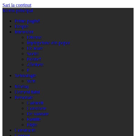
Sari la conținut
Meniu principal
Prima pagină
Despre
Interesant
Diverse
Înţelepciune din popor
De toate
Social
Politică
Zâmbete
P
Tehnologie
Web
Mediaş
Oameni faini
Personale
Calatorii
Consiliere
De vanzare
Familie
Păţite
Constructii
Contact