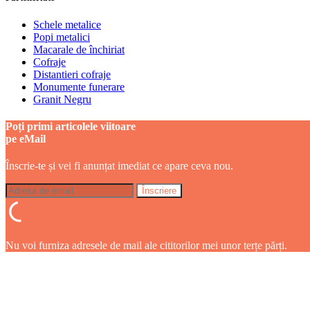
Schele metalice
Popi metalici
Macarale de închiriat
Cofraje
Distantieri cofraje
Monumente funerare
Granit Negru
Poți primi articolele viitoare
pe eMail
Înscrie-te și vei fi anunțat imediat ce apare ceva nou.
Nu voi furniza adresele de mail ale cititorilor mei unor terțe părți.