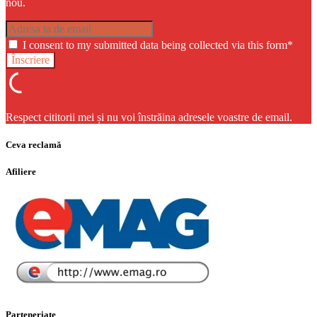
nou.
I consent to my submitted data being collected via this form*
Respect cititorii mei și nu voi înstrăina adresele voastre de email.
Ceva reclamă
Afiliere
Parteneriate