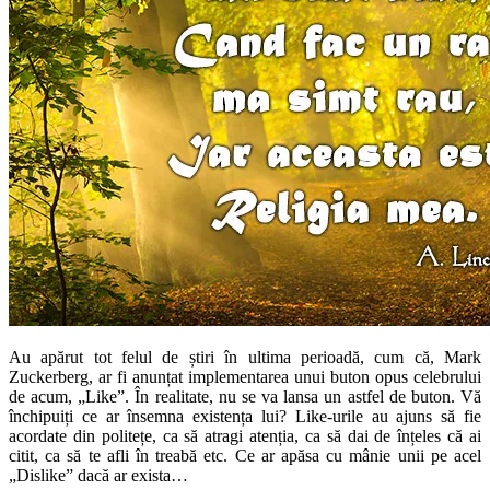
Au apărut tot felul de știri în ultima perioadă, cum că, Mark
Zuckerberg, ar fi anunțat implementarea unui buton opus celebrului
de acum, „Like”. În realitate, nu se va lansa un astfel de buton. Vă
închipuiți ce ar însemna existența lui? Like-urile au ajuns să fie
acordate din politețe, ca să atragi atenția, ca să dai de înțeles că ai
citit, ca să te afli în treabă etc. Ce ar apăsa cu mânie unii pe acel
„Dislike” dacă ar exista…