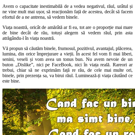
Avem o capacitate inestimabilă de a vedea negativul, răul, urâtul și
ne vine mult mai ușor, să reacționăm față de acestea, decât să facem
efortul de a ne antrena, să vedem binele.
Viața noastră, oricât de amărâtă ar fi ea, tot are o proporție mai mare
de bine decât de rău, totuși alegem să vedem răul, prin asta
atrăgându-l în viața noastră.
Vă propun să căutăm binele, frumosul, pozitivul, avantajul, plăcerea,
lumina, din orice împrejurare a vieții. În acest fel vom fi mai liberi,
senini, veseli și vom avea un tonus bun. Nu avem nevoie de un
buton „Dislike”, nici pe FaceBook, nici în viața reală. Rareori ar
trebui, chiar să ne exprimăm față re rău, de cele mai multe ori,
binele, prin prezența sa, va birui răul. Luminează-ți viața căutând ce
este bine.