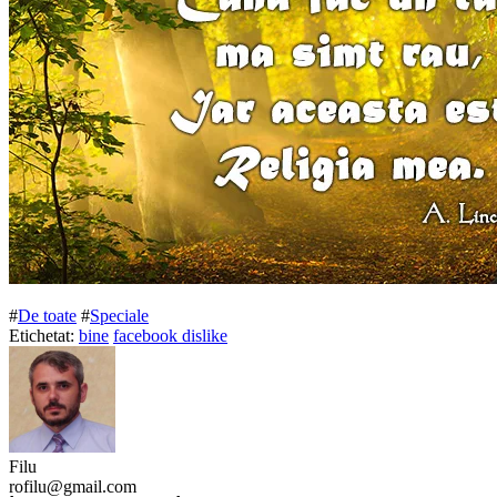
#
De toate
#
Speciale
Etichetat:
bine
facebook dislike
Filu
rofilu@gmail.com