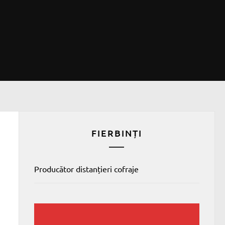
FIERBINȚI
Producător distanțieri cofraje