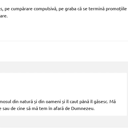
ls, pe cumpărare compulsivă, pe graba că se termină promoțiile
mare.
umosul din natură și din oameni și îl caut până îl găsesc. Mă
ce sau de cine să mă tem în afară de Dumnezeu.