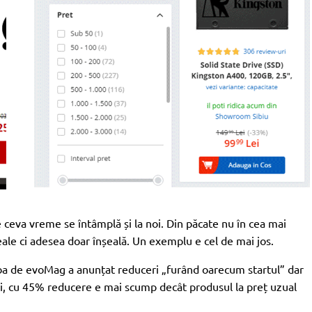
 ceva vreme se întâmplă și la noi. Din păcate nu în cea mai
ale ci adesea doar înșeală. Un exemplu e cel de mai jos.
ba de
evoMag
a anunțat reduceri „furând oarecum startul” dar
 ei, cu 45% reducere e mai scump decât produsul la preț uzual