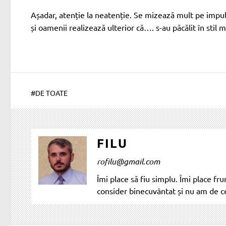
Așadar, atenție la neatenție. Se mizează mult pe impu
și oamenii realizează ulterior că…. s-au păcălit în stil 
#
DE TOATE
FILU
rofilu@gmail.com
Îmi place să fiu simplu. Îmi place fr
consider binecuvântat și nu am de 