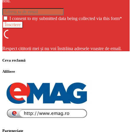
nou.
I consent to my submitted data being collected via this form*
Respect cititorii mei și nu voi înstrăina adresele voastre de email.
Ceva reclamă
Afiliere
Parteneriate