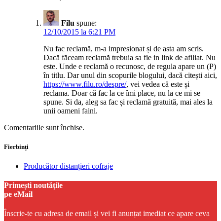
Filu
spune:
12/10/2015 la 6:21 PM
Nu fac reclamă, m-a impresionat și de asta am scris.
Dacă făceam reclamă trebuia sa fie in link de afiliat. Nu
este. Unde e reclamă o recunosc, de regula apare un (P)
în titlu. Dar unul din scopurile blogului, dacă citești aici,
https://www.filu.ro/despre/
, vei vedea că este și
reclama. Doar că fac la ce îmi place, nu la ce mi se
spune. Si da, aleg sa fac și reclamă gratuită, mai ales la
unii oameni faini.
Comentariile sunt închise.
Fierbinți
Producător distanțieri cofraje
Primești noutățile
pe eMail
Înscrie-te cu adresa de email și vei fi anunțat imediat ce apare ceva