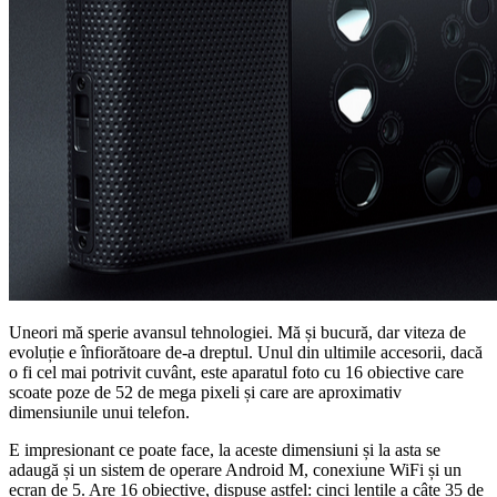
Uneori mă sperie avansul tehnologiei. Mă și bucură, dar viteza de
evoluție e înfiorătoare de-a dreptul. Unul din ultimile accesorii, dacă
o fi cel mai potrivit cuvânt, este aparatul foto cu 16 obiective care
scoate poze de 52 de mega pixeli și care are aproximativ
dimensiunile unui telefon.
E impresionant ce poate face, la aceste dimensiuni și la asta se
adaugă și un sistem de operare Android M, conexiune WiFi și un
ecran de 5. Are 16 obiective, dispuse astfel: cinci lentile a câte 35 de